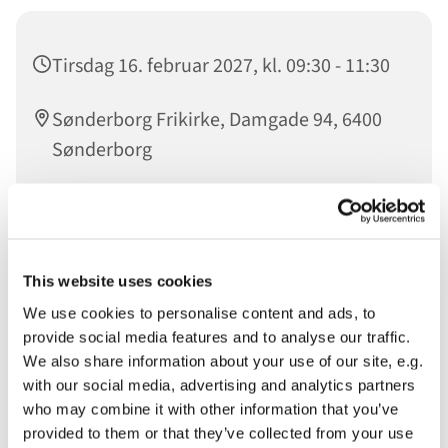
Tirsdag 16. februar 2027, kl. 09:30 - 11:30
Sønderborg Frikirke, Damgade 94, 6400
Sønderborg
Anette Luttermann
This website uses cookies
Så er der café i Sønderborg Frikirke igen. Hver tirsdag er
We use cookies to personalise content and ads, to
der fra kl. 9.30 - 11.30 kreativ café.
provide social media features and to analyse our traffic.
We also share information about your use of our site, e.g.
Det er Anette Luttermann, der byder jer velkommen - og
with our social media, advertising and analytics partners
udover, at der vil være kaffe og plads til fællesskab og
who may combine it with other information that you’ve
hyggelige samtaler, så vil alt hvad der fremstilles gå til
provided to them or that they’ve collected from your use