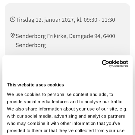
Tirsdag 12. januar 2027, kl. 09:30 - 11:30
Sønderborg Frikirke, Damgade 94, 6400
Sønderborg
Anette Luttermann
This website uses cookies
Så er der café i Sønderborg Frikirke igen. Hver tirsdag er
We use cookies to personalise content and ads, to
der fra kl. 9.30 - 11.30 kreativ café.
provide social media features and to analyse our traffic.
We also share information about your use of our site, e.g.
Det er Anette Luttermann, der byder jer velkommen - og
with our social media, advertising and analytics partners
udover, at der vil være kaffe og plads til fællesskab og
who may combine it with other information that you’ve
hyggelige samtaler, så vil alt hvad der fremstilles gå til
provided to them or that they’ve collected from your use