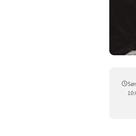
Søn
10: