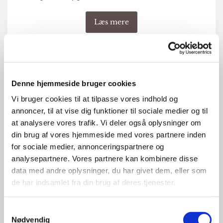
Læs mere
Denne hjemmeside bruger cookies
Vi bruger cookies til at tilpasse vores indhold og
annoncer, til at vise dig funktioner til sociale medier og til
at analysere vores trafik. Vi deler også oplysninger om
din brug af vores hjemmeside med vores partnere inden
for sociale medier, annonceringspartnere og
Gud og Dig
analysepartnere. Vores partnere kan kombinere disse
data med andre oplysninger, du har givet dem, eller som
Når behovet er der tilbyder vi et Gud og Dig kursus.
de har indsamlet fra din brug af deres tjenester.
Gud og dig er en undervisning i de kristne
Samtykkevalg
grundprincipper gennem foredrag, samtale og
Nødvendig