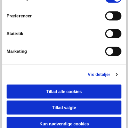
praktiske åndelige øvelser.
Kontakt
Præferencer
Statistik
Marketing
Vis detaljer
Tillad alle cookies
Tillad valgte
Dåb
Kun nødvendige cookies
Vi har som hovedregel dåb en gang i foråret og en