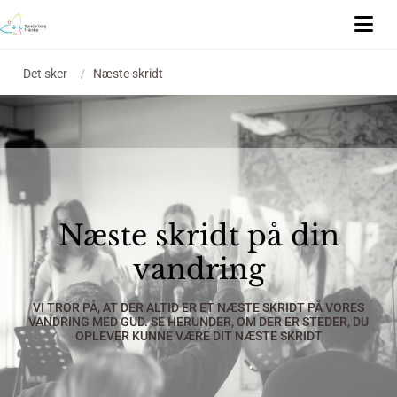
Det sker
/
Næste skridt
Næste skridt på din
vandring
VI TROR PÅ, AT DER ALTID ER ET NÆSTE SKRIDT PÅ VORES
VANDRING MED GUD. SE HERUNDER, OM DER ER STEDER, DU
OPLEVER KUNNE VÆRE DIT NÆSTE SKRIDT