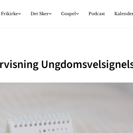
Frikirke
Det Sker
Gospel
Podcast
Kalende
rvisning Ungdomsvelsignel