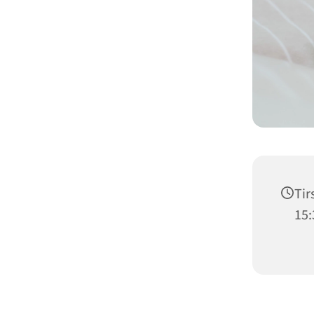
Tir
15: