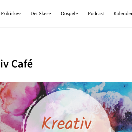
Frikirke
Det Sker
Gospel
Podcast
Kalende
iv Café