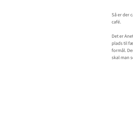
Så er der c
café.
Det er Ane
plads til f
formål. Der
skal man s