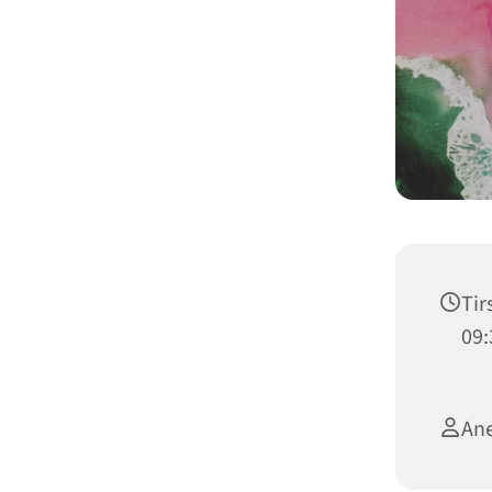
Tir
09:
Ane