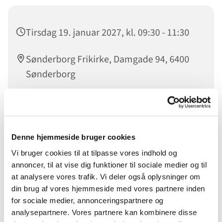
Tirsdag 19. januar 2027, kl. 09:30 - 11:30
Sønderborg Frikirke, Damgade 94, 6400
Sønderborg
Anette Luttermann
Denne hjemmeside bruger cookies
Vi bruger cookies til at tilpasse vores indhold og
Så er der café i Sønderborg Frikirke igen. Hver tirsdag er
annoncer, til at vise dig funktioner til sociale medier og til
der fra kl. 9.30 - 11.30 kreativ café.
at analysere vores trafik. Vi deler også oplysninger om
din brug af vores hjemmeside med vores partnere inden
Det er Anette Luttermann, der byder jer velkommen - og
for sociale medier, annonceringspartnere og
udover, at der vil være kaffe og plads til fællesskab og
analysepartnere. Vores partnere kan kombinere disse
hyggelige samtaler, så vil alt hvad der fremstilles gå til