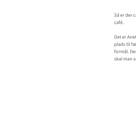
Så er der c
café.
Det er Ane
plads til f
formål. Der
skal man s