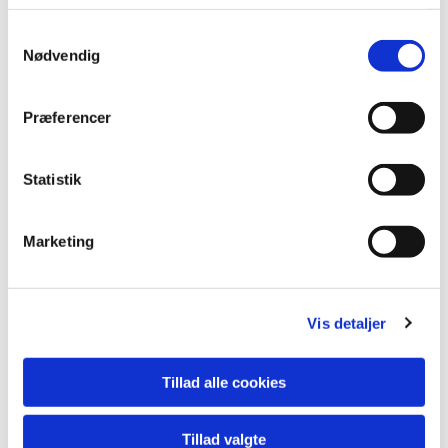
Samtykkevalg
Nødvendig
Præferencer
Statistik
Marketing
Vis detaljer
Tillad alle cookies
Du vil måske også kunne lide...
Tillad valgte