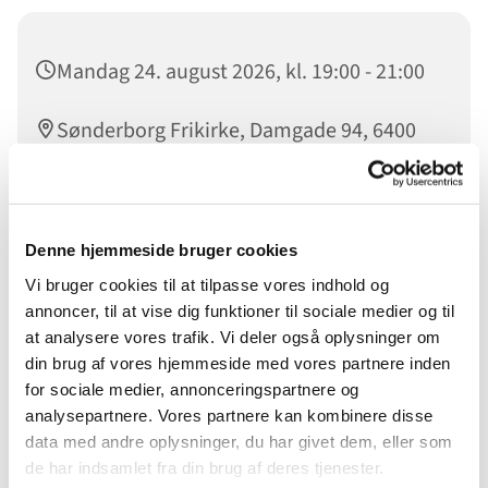
Mandag 24. august 2026, kl. 19:00 - 21:00
Sønderborg Frikirke, Damgade 94, 6400
Sønderborg
Denne hjemmeside bruger cookies
Buffer er fællesskab for unge mellem 12 og 19 år. Der
Vi bruger cookies til at tilpasse vores indhold og
arbejdes på at få gode og sunde relationer til andre børn
annoncer, til at vise dig funktioner til sociale medier og til
og unge, vi læser i biblen, spiller spil - hygger sammen og
at analysere vores trafik. Vi deler også oplysninger om
laver forskellige sjove aktiviteter.
din brug af vores hjemmeside med vores partnere inden
for sociale medier, annonceringspartnere og
Dit barn/ dit unge menneske er velkommen uanset om
analysepartnere. Vores partnere kan kombinere disse
de har deres daglige gang i Sønderborg Frikirke eller ej.
data med andre oplysninger, du har givet dem, eller som
de har indsamlet fra din brug af deres tjenester.