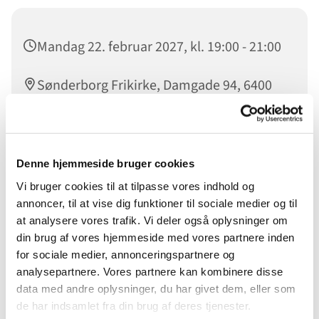
Mandag 22. februar 2027, kl. 19:00 - 21:00
Sønderborg Frikirke, Damgade 94, 6400
Sønderborg
Denne hjemmeside bruger cookies
Buffer er fællesskab for unge mellem 12 og 19 år. Der
Vi bruger cookies til at tilpasse vores indhold og
arbejdes på at få gode og sunde relationer til andre børn
annoncer, til at vise dig funktioner til sociale medier og til
og unge, vi læser i biblen, spiller spil - hygger sammen og
at analysere vores trafik. Vi deler også oplysninger om
laver forskellige sjove aktiviteter.
din brug af vores hjemmeside med vores partnere inden
for sociale medier, annonceringspartnere og
Dit barn/ dit unge menneske er velkommen uanset om
analysepartnere. Vores partnere kan kombinere disse
de har deres daglige gang i Sønderborg Frikirke eller ej.
data med andre oplysninger, du har givet dem, eller som
de har indsamlet fra din brug af deres tjenester.