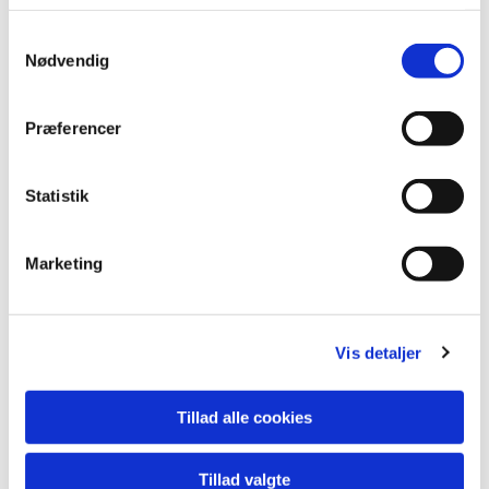
Samtykkevalg
Nødvendig
Præferencer
Statistik
Marketing
Vis detaljer
Tillad alle cookies
Du vil måske også kunne lide...
Tillad valgte