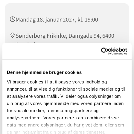
Mandag 18. januar 2027, kl. 19:00
Sønderborg Frikirke, Damgade 94, 6400
Sønderborg
Denne hjemmeside bruger cookies
BigBuffer er fællesskab for unge mellem 18 og 27 år. Der
Vi bruger cookies til at tilpasse vores indhold og
arbejdes på at få gode og sunde relationer til andre unge,
annoncer, til at vise dig funktioner til sociale medier og til
hver gang vil der være tid til at dykke ned i biblen - men
at analysere vores trafik. Vi deler også oplysninger om
også tid til at tale sammen, hygge sammen og lave sjove
din brug af vores hjemmeside med vores partnere inden
aktiviteter.
for sociale medier, annonceringspartnere og
Du er velkommen uanset om du har din daglige gang i
analysepartnere. Vores partnere kan kombinere disse
Sønderborg Frikirke eller ej.
data med andre oplysninger, du har givet dem, eller som
de har indsamlet fra din brug af deres tjenester.