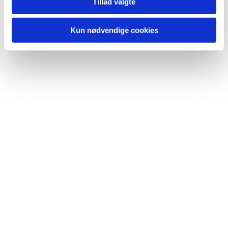
Du vil måske også kunne lide...
Tillad valgte
Kun nødvendige cookies