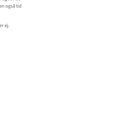
men også tid
r ej.