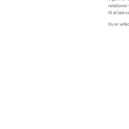
relationer 
til at tal
Du er velk