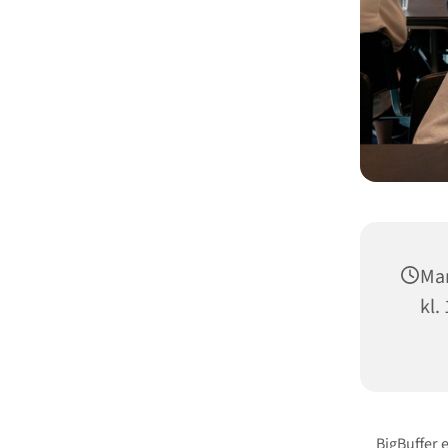
Man
kl.
BigBuffer 