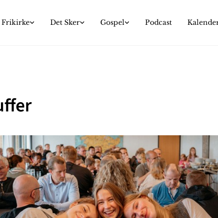
Frikirke
Det Sker
Gospel
Podcast
Kalende
ffer