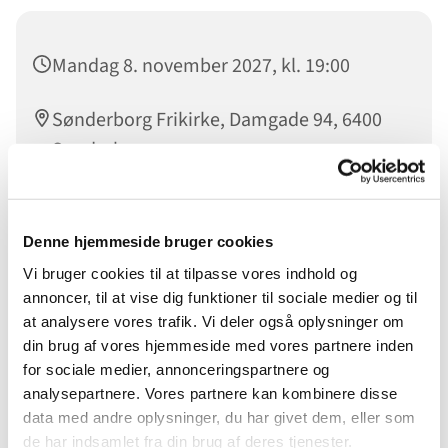
Mandag 8. november 2027, kl. 19:00
Sønderborg Frikirke, Damgade 94, 6400
Sønderborg
Denne hjemmeside bruger cookies
BigBuffer er fællesskab for unge mellem 18 og 27 år. Der
Vi bruger cookies til at tilpasse vores indhold og
arbejdes på at få gode og sunde relationer til andre unge,
annoncer, til at vise dig funktioner til sociale medier og til
hver gang vil der være tid til at dykke ned i biblen - men
at analysere vores trafik. Vi deler også oplysninger om
også tid til at tale sammen, hygge sammen og lave sjove
din brug af vores hjemmeside med vores partnere inden
aktiviteter.
for sociale medier, annonceringspartnere og
Du er velkommen uanset om du har din daglige gang i
analysepartnere. Vores partnere kan kombinere disse
Sønderborg Frikirke eller ej.
data med andre oplysninger, du har givet dem, eller som
de har indsamlet fra din brug af deres tjenester.