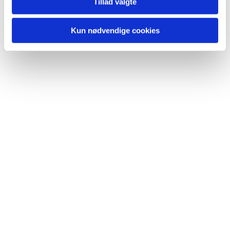
Du vil måske også kunne lide...
Tillad valgte
Kun nødvendige cookies