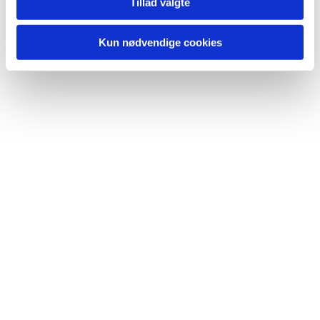
Du vil måske også kunne lide...
Tillad valgte
Kun nødvendige cookies