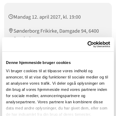
Mandag 12. april 2027, kl. 19:00
Sønderborg Frikirke, Damgade 94, 6400
Sønderborg
Denne hjemmeside bruger cookies
BigBuffer er fællesskab for unge mellem 18 og 27 år. Der
Vi bruger cookies til at tilpasse vores indhold og
arbejdes på at få gode og sunde relationer til andre unge,
annoncer, til at vise dig funktioner til sociale medier og til
hver gang vil der være tid til at dykke ned i biblen - men
at analysere vores trafik. Vi deler også oplysninger om
også tid til at tale sammen, hygge sammen og lave sjove
din brug af vores hjemmeside med vores partnere inden
aktiviteter.
for sociale medier, annonceringspartnere og
Du er velkommen uanset om du har din daglige gang i
analysepartnere. Vores partnere kan kombinere disse
Sønderborg Frikirke eller ej.
data med andre oplysninger, du har givet dem, eller som
de har indsamlet fra din brug af deres tjenester.